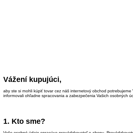
Vážení kupujúci,
aby ste si mohli kúpiť tovar cez náš internetový obchod potrebujem
informovali ohľadne spracovania a zabezpečenia Vašich osobných úd
1. Kto sme?
Vaše osobné údaje spracúva prevádzkovateľ e-shopu. Prevádzkovateľ je fyz