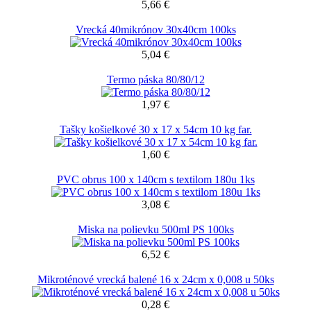
5,66 €
Vrecká 40mikrónov 30x40cm 100ks
5,04 €
Termo páska 80/80/12
1,97 €
Tašky košielkové 30 x 17 x 54cm 10 kg far.
1,60 €
PVC obrus 100 x 140cm s textilom 180u 1ks
3,08 €
Miska na polievku 500ml PS 100ks
6,52 €
Mikroténové vrecká balené 16 x 24cm x 0,008 u 50ks
0,28 €