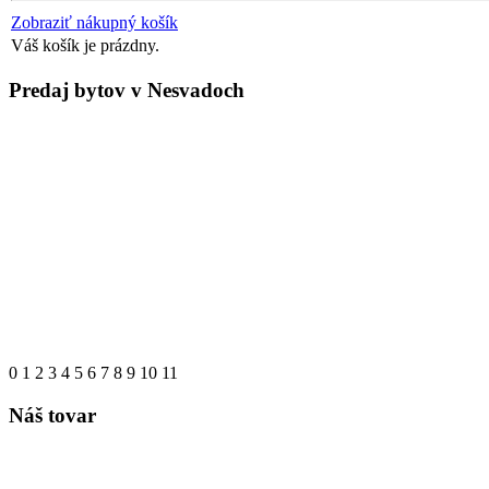
Zobraziť nákupný košík
Váš košík je prázdny.
Predaj bytov v Nesvadoch
0
1
2
3
4
5
6
7
8
9
10
11
Náš tovar