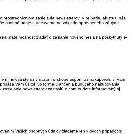
o prostredníctvom zasielania newsletterov. V prípade, ak ste u nás
 Vaše osobné údaje spracúvame na základe oprávneného záujmu.
sla máte možnosť žiadať o zaslanie nového hesla na poskytnutý e-
v minulosti ste už v našom e-shope aspoň raz nakupovali, si Vám
a prináša Vám úžitok vo forme uľahčenia budúceho nakupovania
k zasielanie newsletterov zastaviť, o čom budete informovaný aj
acovaním Vašich osobných údajov žiadame len v dvoch prípadoch: