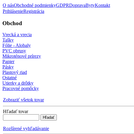
O nás
Obchodné podmienky
GDPR
Doprava
Byty
Kontakt
Prihlásenie
Registrácia
Obchod
Vrecká a vrecia
Tašky
Fólie - Alobaly
PVC obrusy
Mikroténové prírezy
Papier
Pásky
Plastový riad
Ostatné
Utierky a drôtky
Pracovné pomôcky
Zobraziť všetok tovar
Hľadať tovar
Rozšírené vyhľadávanie