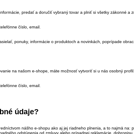
nformácie, predať a doručiť vybraný tovar a plniť si všetky zákonné a
elefónne číslo, email.
sielať, ponuky, informácie o produktoch a novinkách, poprípade obra
vanie na našom e-shope, máte možnosť vytvoriť si u nás osobný profil
elefónne číslo, email.
obné údaje?
níctvom nášho e-shopu ako aj jej riadneho plnenia, a to najmä na: pos
prípadného odstúpenia od zmluvy alebo prípadnej reklamácie, dobropis