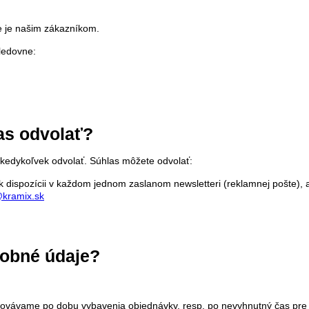
ie je našim zákazníkom.
ledovne:
as odvolať?
 kedykoľvek odvolať. Súhlas môžete odvolať:
 k dispozícii v každom jednom zaslanom newsletteri (reklamnej pošte), 
kramix.sk
obné údaje?
vávame po dobu vybavenia objednávky, resp. po nevyhnutný čas pre pr