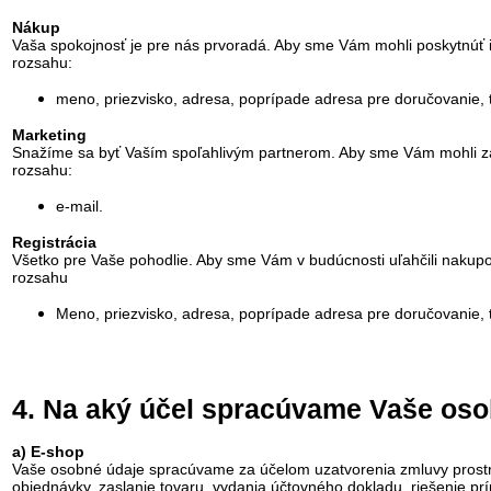
Nákup
Vaša spokojnosť je pre nás prvoradá. Aby sme Vám mohli poskytnúť i
rozsahu:
meno, priezvisko, adresa, poprípade adresa pre doručovanie, t
Marketing
Snažíme sa byť Vaším spoľahlivým partnerom. Aby sme Vám mohli za
rozsahu:
e-mail.
Registrácia
Všetko pre Vaše pohodlie. Aby sme Vám v budúcnosti uľahčili nakupo
rozsahu
Meno, priezvisko, adresa, poprípade adresa pre doručovanie, t
4. Na aký účel spracúvame Vaše os
a) E-shop
Vaše osobné údaje spracúvame za účelom uzatvorenia zmluvy prostred
objednávky, zaslanie tovaru, vydania účtovného dokladu, riešenie 