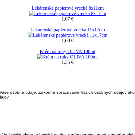
Lekárenské papierové vrecká 8x11cm
1,07 €
Lekárenské papierové vrecká 11x17cm
1,60 €
Krém na ruky OLIVA 100ml
1,35 €
e Vaše osobné údaje. Zákonné spracúvanie Vašich osobných údajov ako 
ajov.
ická alebo právnická osoba, orgán verejnej moci, agentúra alebo iný 