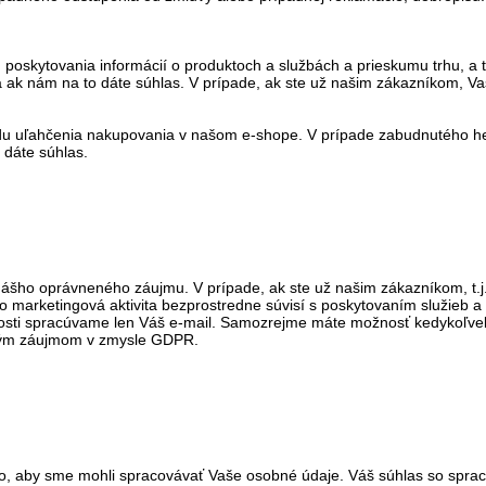
poskytovania informácií o produktoch a službách a prieskumu trhu, a t
ba ak nám na to dáte súhlas. V prípade, ak ste už našim zákazníkom,
du uľahčenia nakupovania v našom e-shope. V prípade zabudnutého he
 dáte súhlas.
šho oprávneného záujmu. V prípade, ak ste už našim zákazníkom, t.j. 
o marketingová aktivita bezprostredne súvisí s poskytovaním služieb 
úvislosti spracúvame len Váš e-mail. Samozrejme máte možnosť kedykoľve
eným záujmom v zmysle GDPR.
to, aby sme mohli spracovávať Vaše osobné údaje. Váš súhlas so spr