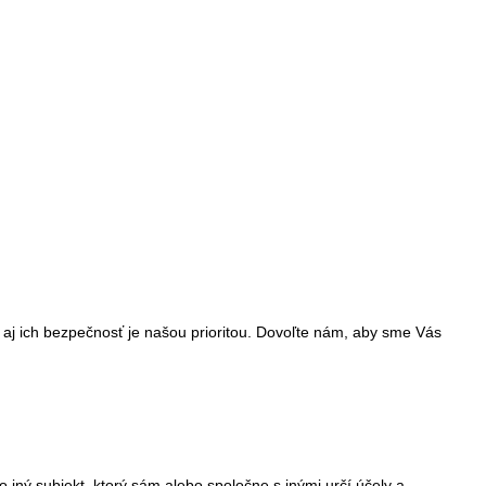
aj ich bezpečnosť je našou prioritou. Dovoľte nám, aby sme Vás
subjekt, ktorý sám alebo spoločne s inými určí účely a