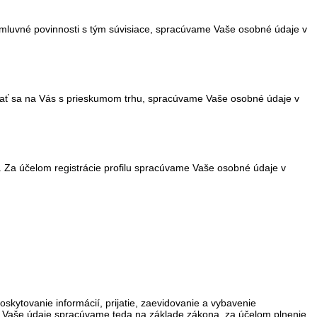
 zmluvné povinnosti s tým súvisiace, spracúvame Vaše osobné údaje v
cať sa na Vás s prieskumom trhu, spracúvame Vaše osobné údaje v
. Za účelom registrácie profilu spracúvame Vaše osobné údaje v
kytovanie informácií, prijatie, zaevidovanie a vybavenie
u. Vaše údaje spracúvame teda na základe zákona, za účelom plnenie